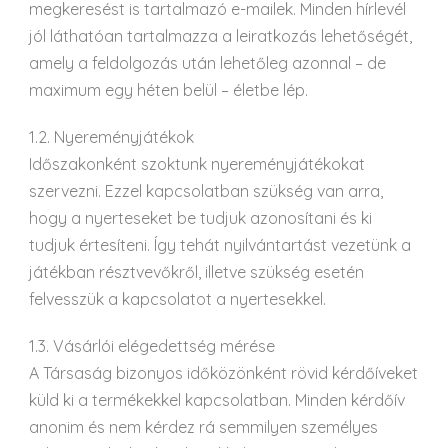
megkeresést is tartalmazó e-mailek. Minden hírlevél
jól láthatóan tartalmazza a leiratkozás lehetőségét,
amely a feldolgozás után lehetőleg azonnal – de
maximum egy héten belül – életbe lép.
1.2. Nyereményjátékok
Időszakonként szoktunk nyereményjátékokat
szervezni. Ezzel kapcsolatban szükség van arra,
hogy a nyerteseket be tudjuk azonosítani és ki
tudjuk értesíteni. Így tehát nyilvántartást vezetünk a
játékban résztvevőkről, illetve szükség esetén
felvesszük a kapcsolatot a nyertesekkel.
1.3. Vásárlói elégedettség mérése
A Társaság bizonyos időközönként rövid kérdőíveket
küld ki a termékekkel kapcsolatban. Minden kérdőív
anonim és nem kérdez rá semmilyen személyes