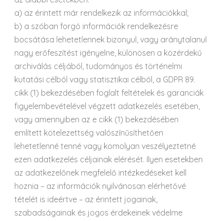
a) az érintett már rendelkezik az információkkal;
b) a szóban forgó információk rendelkezésre
bocsátása lehetetlennek bizonyul, vagy aránytalanul
nagy erőfeszítést igényelne, különösen a közérdekű
archiválás céljából, tudományos és történelmi
kutatási célból vagy statisztikai célból, a GDPR 89.
cikk (1) bekezdésében foglalt feltételek és garanciák
figyelembevételével végzett adatkezelés esetében,
vagy amennyiben az e cikk (1) bekezdésében
említett kötelezettség valószínűsíthetően
lehetetlenné tenné vagy komolyan veszélyeztetné
ezen adatkezelés céljainak elérését. Ilyen esetekben
az adatkezelőnek megfelelő intézkedéseket kell
hoznia – az információk nyilvánosan elérhetővé
tételét is ideértve – az érintett jogainak,
szabadságainak és jogos érdekeinek védelme