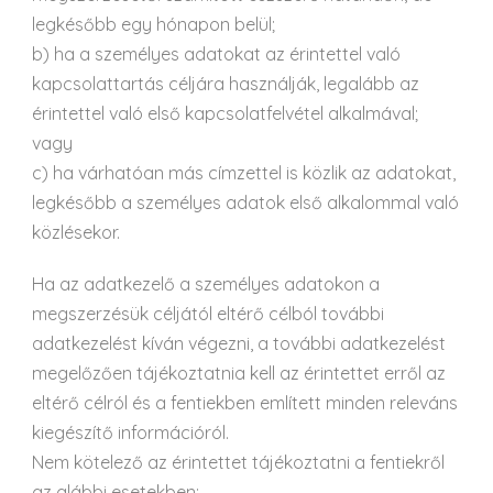
legkésőbb egy hónapon belül;
b) ha a személyes adatokat az érintettel való
kapcsolattartás céljára használják, legalább az
érintettel való első kapcsolatfelvétel alkalmával;
vagy
c) ha várhatóan más címzettel is közlik az adatokat,
legkésőbb a személyes adatok első alkalommal való
közlésekor.
Ha az adatkezelő a személyes adatokon a
megszerzésük céljától eltérő célból további
adatkezelést kíván végezni, a további adatkezelést
megelőzően tájékoztatnia kell az érintettet erről az
eltérő célról és a fentiekben említett minden releváns
kiegészítő információról.
Nem kötelező az érintettet tájékoztatni a fentiekről
az alábbi esetekben: