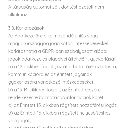
A társaság automatizált döntéshozatalt nem
alkalmaz.
3.8. Korlátozások
Az Adatkezelőre alkalmazandó uniós vagy
magyarországi jog jogalkotási intézkedésekkel
korlátozhatja a GDPR-ban szabályozott alábbi
jogok adatkezelés alapelvei által előírt gyakorlását:
a) a 12. cikkben foglalt, az átlátható tájékoztatásra,
kommunikációra és az érintett jogainak
gyakorlására vonatkozó intézkedéseket;
b) a 13-14. cikkben foglalt, az Érintett részére
rendelkezésre bocsátandó információk körét,
c) az Érintett 15. cikkben rögzített hozzáférési jogát;
d) az Érintett 16. cikkben rögzített helyesbítéshez
való jogát;