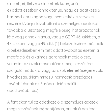
címzettjei, illetve a címzettek kategóriái;
e) adott esetben annak ténye, hogy az adatkezelő
harmadik országba vagy nemzetközi szervezet
részére kívánja továbbítani a személyes adatokat,
továbbá a Bizottság megfelelőségi határozatának
léte vagy annak hiánya, vagy a GDPR 46. cikkben, a
47. cikkben vagy a 49. cikk (1) bekezdésének második
albekezdésében említett adattovábbítás esetén a
megfelelő és alkalmas garanciák megjelölése,
valamint az azok másolatának megszerzésére
szolgáló módokra vagy az azok elérhetőségére való
hivatkozás. (Nem minősül harmadik országbeli
továbbításnak az Európai Unión belüli
adattovábbítás.)
A fentieken túl az adatkezelő a személyes adatok
megszerzésének időpontjában, annak érdekében,