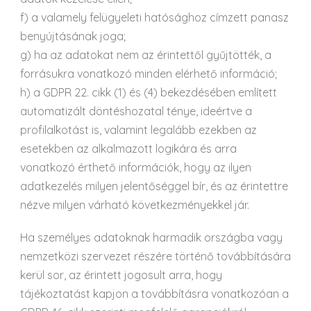
f) a valamely felügyeleti hatósághoz címzett panasz
benyújtásának joga;
g) ha az adatokat nem az érintettől gyűjtötték, a
forrásukra vonatkozó minden elérhető információ;
h) a GDPR 22. cikk (1) és (4) bekezdésében említett
automatizált döntéshozatal ténye, ideértve a
profilalkotást is, valamint legalább ezekben az
esetekben az alkalmazott logikára és arra
vonatkozó érthető információk, hogy az ilyen
adatkezelés milyen jelentőséggel bír, és az érintettre
nézve milyen várható következményekkel jár.
Ha személyes adatoknak harmadik országba vagy
nemzetközi szervezet részére történő továbbítására
kerül sor, az érintett jogosult arra, hogy
tájékoztatást kapjon a továbbításra vonatkozóan a