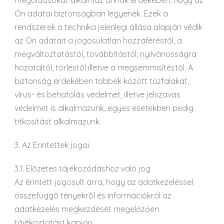
megoldásokat alkalmaz annak érdekében, hogy az
Ön adatai biztonságban legyenek. Ezek a
rendszerek a technika jelenlegi állása alapján védik
az Ön adatait a jogosulatlan hozzáféréstől, a
megváltoztatástól, továbbítástól, nyilvánosságra
hozataltól, törléstől illetve a megsemmisítéstől. A
biztonság érdekében többek között tűzfalakat,
vírus- és behatolás védelmet, illetve jelszavas
védelmet is alkalmazunk, egyes esetekben pedig
titkosítást alkalmazunk.
3. Az Érintettek jogai
3.1. Előzetes tájékozódáshoz való jog
Az érintett jogosult arra, hogy az adatkezeléssel
összefüggő tényekről és információkról az
adatkezelés megkezdését megelőzően
tájékoztatást kapjon