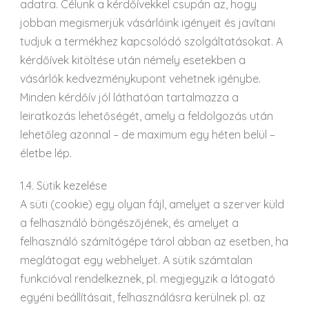
adatra. Célunk a kérdőívekkel csupán az, hogy
jobban megismerjük vásárlóink igényeit és javítani
tudjuk a termékhez kapcsolódó szolgáltatásokat. A
kérdőívek kitöltése után némely esetekben a
vásárlók kedvezménykupont vehetnek igénybe.
Minden kérdőív jól láthatóan tartalmazza a
leiratkozás lehetőségét, amely a feldolgozás után
lehetőleg azonnal – de maximum egy héten belül –
életbe lép.
1.4. Sütik kezelése
A süti (cookie) egy olyan fájl, amelyet a szerver küld
a felhasználó böngészőjének, és amelyet a
felhasználó számítógépe tárol abban az esetben, ha
meglátogat egy webhelyet. A sütik számtalan
funkcióval rendelkeznek, pl. megjegyzik a látogató
egyéni beállításait, felhasználásra kerülnek pl. az