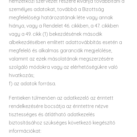
nemzetközi szervezet részére kívánja továbbítani a
személyes adatokat, továbbá a Bizottság
megfelelőségi határozatának léte vagy annak
hiánya, vagy a Rendelet 46. cikkben, a 47. cikkben
vagy a 49. cikk (1) bekezdésének második
albekezdésében említett adattovábbítás esetén a
megfelelő és alkalmas garanciák megjelölése,
valamint az ezek másolatának megszerzésére
szolgáló módokra vagy az elérhetőségükre való
hivatkozás;
f) az adatok forrása.
Fentieken túlmenően az adatkezelő az érintett
rendelkezésére bocsátja az érintettre nézve
tisztességes és átlátható adatkezelés
biztosításához szükséges következő kiegészítő
információkat: