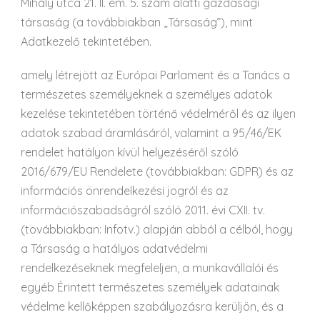
Mihály utca 21. II. em. 5. szám alatti gazdasági
társaság (a továbbiakban „Társaság”), mint
Adatkezelő tekintetében.
amely létrejött az Európai Parlament és a Tanács a
természetes személyeknek a személyes adatok
kezelése tekintetében történő védelméről és az ilyen
adatok szabad áramlásáról, valamint a 95/46/EK
rendelet hatályon kívül helyezéséről szóló
2016/679/EU Rendelete (továbbiakban: GDPR) és az
információs önrendelkezési jogról és az
információszabadságról szóló 2011. évi CXII. tv.
(továbbiakban: Infotv.) alapján abból a célból, hogy
a Társaság a hatályos adatvédelmi
rendelkezéseknek megfeleljen, a munkavállalói és
egyéb Érintett természetes személyek adatainak
védelme kellőképpen szabályozásra kerüljön, és a