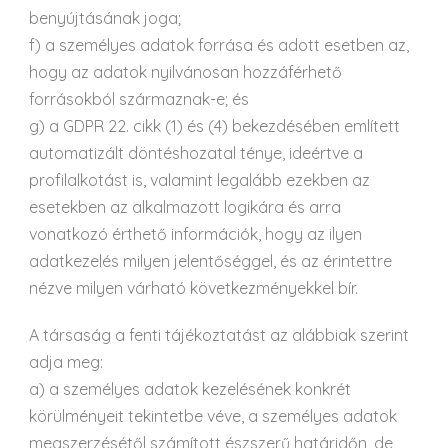
benyújtásának joga;
f) a személyes adatok forrása és adott esetben az,
hogy az adatok nyilvánosan hozzáférhető
forrásokból származnak-e; és
g) a GDPR 22. cikk (1) és (4) bekezdésében említett
automatizált döntéshozatal ténye, ideértve a
profilalkotást is, valamint legalább ezekben az
esetekben az alkalmazott logikára és arra
vonatkozó érthető információk, hogy az ilyen
adatkezelés milyen jelentőséggel, és az érintettre
nézve milyen várható következményekkel bír.
A társaság a fenti tájékoztatást az alábbiak szerint
adja meg:
a) a személyes adatok kezelésének konkrét
körülményeit tekintetbe véve, a személyes adatok
megszerzésétől számított észszerű határidőn, de