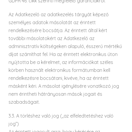
GDPR 46. cikk szerinti megfelelő garanciákról.
Az Adatkezelő az adatkezelés tárgyát képező
személyes adatok másolatát az érintett
rendelkezésére bocsátja. Az érintett által kért
további másolatokért az Adatkezelő az
adminisztratív költségeken alapuló, ésszerű mértékű
díjat számíthat fel. Ha az érintett elektronikus úton
nyújtotta be a kérelmet, az információkat széles
körben használt elektronikus formátumban kell
rendelkezésre bocsátani, kivéve, ha az érintett
másként kéri. A másolat igénylésére vonatkozó jog
nem érintheti hátrányosan mások jogait és
szabadságait.
3.3. A törléshez való jog („az elfeledtetéshez való
jog”)
Az érintett jogosult arra, hogy kérésére az