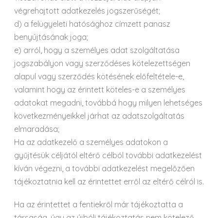
végrehajtott adatkezelés jogszerűségét;
d) a felügyeleti hatósághoz címzett panasz
benyújtásának joga;
e) arról, hogy a személyes adat szolgáltatása
jogszabályon vagy szerződéses kötelezettségen
alapul vagy szerződés kötésének előfeltétele-e,
valamint hogy az érintett köteles-e a személyes
adatokat megadni, továbbá hogy milyen lehetséges
következményeikkel járhat az adatszolgáltatás
elmaradása;
Ha az adatkezelő a személyes adatokon a
gyűjtésük céljától eltérő célból további adatkezelést
kíván végezni, a további adatkezelést megelőzően
tájékoztatnia kell az érintettet erről az eltérő célról is.
Ha az érintettet a fentiekről már tájékoztatta a
társaság, úgy az újbóli tájékoztatás nem kötelező.