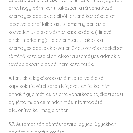
üzletszerzés érdekében történik, az érintett jogosult
arra, hogy bármikor tiltakozzon a rá vonatkozó
személyes adatok e célból történő kezelése ellen,
ideértve a profilalkotást is, amennyiben az a
közvetlen üzletszerzéshez kapcsolódik. (Hírlevél,
direkt marketing.) Ha az érintett tiltakozik a
személyes adatok közvetlen üzletszerzés érdekében
történő kezelése ellen, akkor a személyes adatok a
továbbiakban e célból nem kezelhetők.
A fentiekre legkésőbb az érintettel való első
kapcsolatfelvétel során kifejezetten fel kell hívni
annak figyelmét, és az erre vonatkozó tájékoztatást
egyértelműen és minden más információtól
elkülönítve kell megjeleníteni.
3.7. Automatizált döntéshozatal egyedi ügyekben,
beleértve a profilalkotást