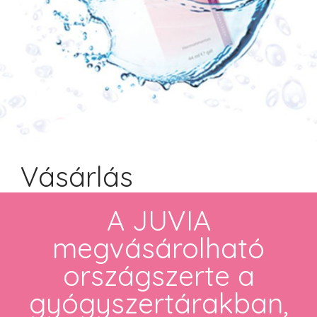
Vásárlás
A JUVIA
megvásárolható
országszerte a
gyógyszertárakban,