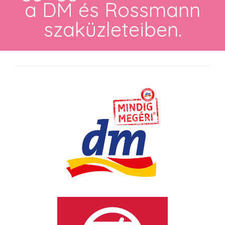
a DM és Rossmann
szaküzleteiben.